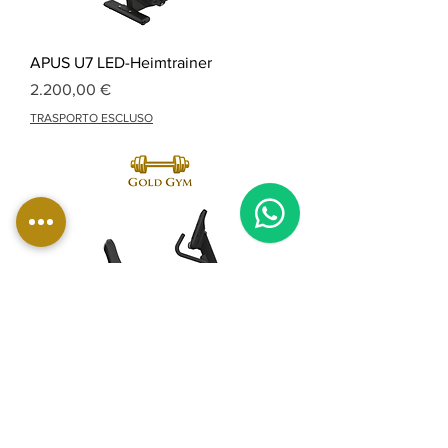
APUS U7 LED-Heimtrainer
Preis
2.200,00 €
TRASPORTO ESCLUSO
BIKE RECLINE APUS R7 LED
Preis
2.300,00 €