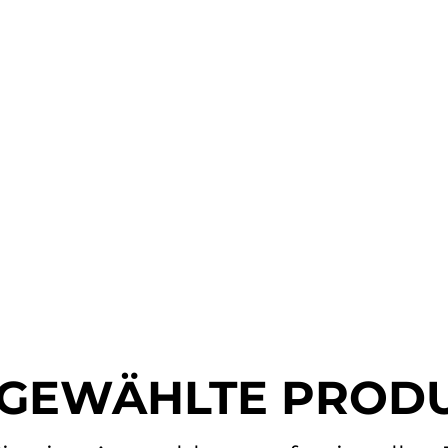
PROFESSIONELLE
NESSSTUDIOAUSRÜS
m, Oemmebi, Apus, Cardio, Isotonic mit Gewich
, Gummiböden und Komplettpakete für Fitnessst
Fitnessstudios und Personal-Training-Studios
GEWÄHLTE PROD