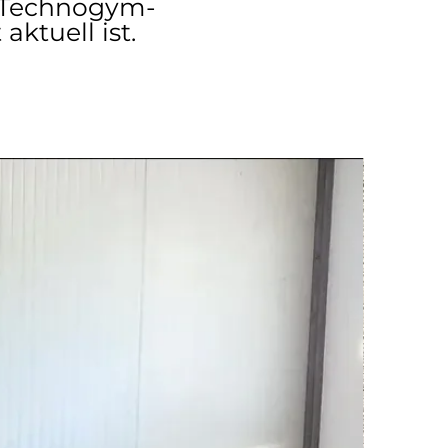
n Technogym-
ktuell ist.