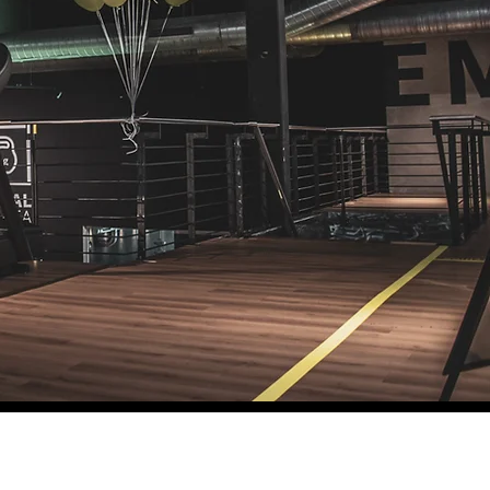
KATALO
 SIE UNS
R EIN ANGEBOT
n Katalog