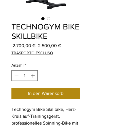
TECHNOGYM BIKE
SKILLBIKE
Standardpreis
Sale-Preis
 2.700,00 € 
2.500,00 €
TRASPORTO ESCLUSO
Anzahl
*
In den Warenkorb
Technogym Bike Skillbike, Herz-
Kreislauf-Trainingsgerät,
professionelles Spinning-Bike mit