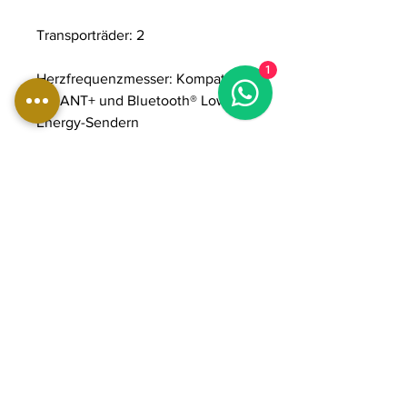
Transporträder: 2
1
Herzfrequenzmesser: Kompatibel
mit ANT+ und Bluetooth® Low
Energy-Sendern
Q-Faktor (cm): 170
Mindest-/Maximalgröße des
Benutzers (cm): 155 - 205
Maximales Benutzergewicht (kg):
160
Schwungradgewicht (kg): 4
Antriebssystem: 7-Rippen-Poly-
V®-Riemen mit Kevlar®-Kordeln