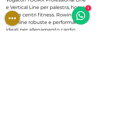
e Vertical Line per palestra, home
1
gym e centri fitness. Rowing
machine robuste e performanti,
ideali per allenamento cardio
completo, resistenza,
dimagrimento, potenziamento
muscolare e preparazione atletica
professionale.
Scopri i macchinari forza Toorx