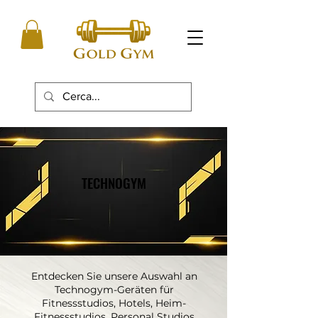
TECHNOGYM
TECHNOGYM
Entdecken Sie unsere Auswahl an
Technogym-Geräten für
Fitnessstudios, Hotels, Heim-
Fitnessstudios, Personal Studios