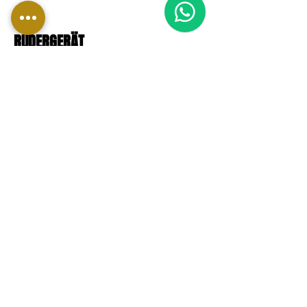
RUDERGERÄT
Entdecken Sie die Rudergeräte von
Technogym, die professionelle Leistung
und Komfort für ein intensives Erlebnis
bieten. Klicken Sie hier, um unseren
Katalog anzuzeigen und das perfekte
Modell für Sie auszuwählen!