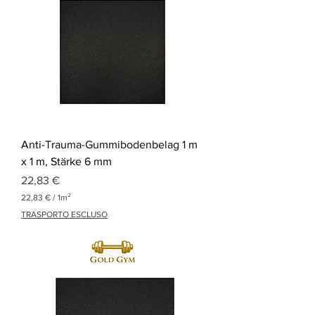
p
r
o
1
Q
u
a
d
r
a
t
m
Anti-Trauma-Gummibodenbelag 1 m
e
t
x 1 m, Stärke 6 mm
e
Preis
r
22,83 €
22,83 €
/
1m²
2
TRASPORTO ESCLUSO
2
,
8
3
€
p
r
o