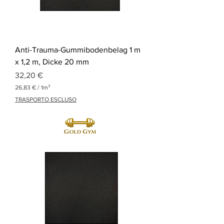
a
d
r
a
t
m
Anti-Trauma-Gummibodenbelag 1 m
e
t
x 1,2 m, Dicke 20 mm
e
Preis
r
32,20 €
26,83 €
/
1m²
2
TRASPORTO ESCLUSO
6
,
8
3
€
p
r
o
1
Q
u
a
d
r
a