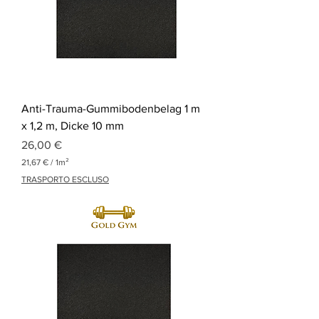
1
Q
u
a
d
r
a
t
m
Anti-Trauma-Gummibodenbelag 1 m
e
t
x 1,2 m, Dicke 10 mm
e
Preis
r
26,00 €
21,67 €
/
1m²
2
TRASPORTO ESCLUSO
1
,
6
7
€
p
r
o
1
Q
u