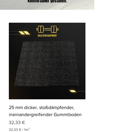
komfortabler gestalten.
25 mm dicker, stoßdämpfender,
ineinandergreifender Gummiboden
Preis
32,33 €
32,33 €
/
1m²