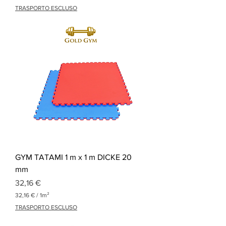
3
TRASPORTO ESCLUSO
2
,
3
3
€
p
r
o
1
Q
u
a
d
r
a
t
m
GYM TATAMI 1 m x 1 m DICKE 20
e
t
mm
e
Preis
r
32,16 €
32,16 €
/
1m²
3
TRASPORTO ESCLUSO
2
,