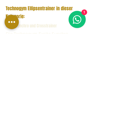
Technogym Ellipsentrainer in dieser
1
Kategorie:
Excite Synchro und Crosstrainer
Die Technogym Excite Synchro
Ellipsentrainer und Crosstrainer-
Modelle sind für professionelle
Fitnessumgebungen konzipiert, die
flüssige Bewegungsabläufe,
Zuverlässigkeit und ein komplettes
Herz-Kreislauf-Training erfordern.
Vario und Artis
Die Vario- und Artis-Produktlinien von
Technogym eignen sich für Premium-
Projekte, Hotel-Fitnessstudios und
Fitnesszentren, die ein
unverwechselbares Design,
fortschrittliche Technologie und ein
erstklassiges Cardio-Erlebnis suchen.
Formen und Lösungen für Heim-Fitnessstudios
Modelle wie Synchro Forma stellen eine
ideale Lösung für fortgeschrittene
Heim-Fitnessstudios und private
Umgebungen dar, die Technogym-