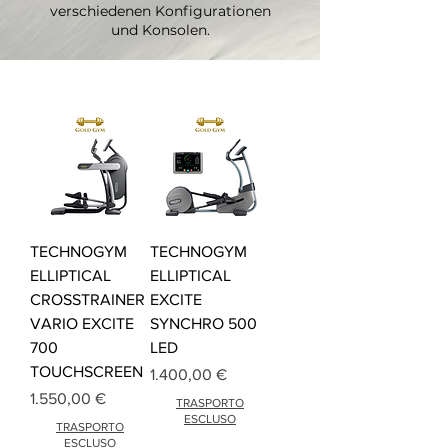
verschiedenen Konfigurationen
und Konsolen.
TECHNOGYM
TECHNOGYM
ELLIPTICAL
ELLIPTICAL
CROSSTRAINER
EXCITE
VARIO EXCITE
SYNCHRO 500
700
LED
TOUCHSCREEN
Preis
1.400,00 €
Preis
1.550,00 €
TRASPORTO
ESCLUSO
TRASPORTO
ESCLUSO