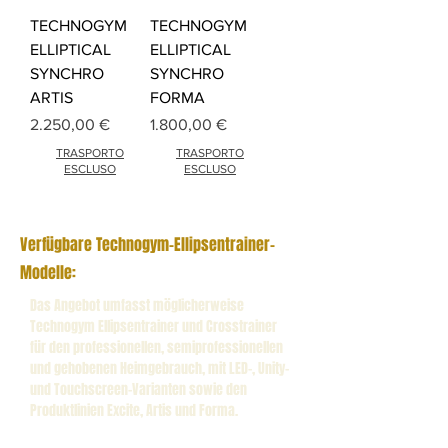
TECHNOGYM
TECHNOGYM
ELLIPTICAL
ELLIPTICAL
SYNCHRO
SYNCHRO
ARTIS
FORMA
Preis
Preis
2.250,00 €
1.800,00 €
TRASPORTO
TRASPORTO
ESCLUSO
ESCLUSO
Verfügbare Technogym-Ellipsentrainer-
Modelle:
Das Angebot umfasst möglicherweise
Technogym Ellipsentrainer und Crosstrainer
für den professionellen, semiprofessionellen
und gehobenen Heimgebrauch, mit LED-, Unity-
und Touchscreen-Varianten sowie den
Produktlinien Excite, Artis und Forma.