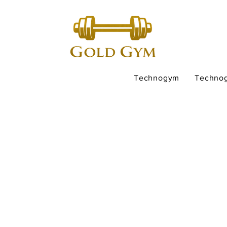
Technogym
Techno