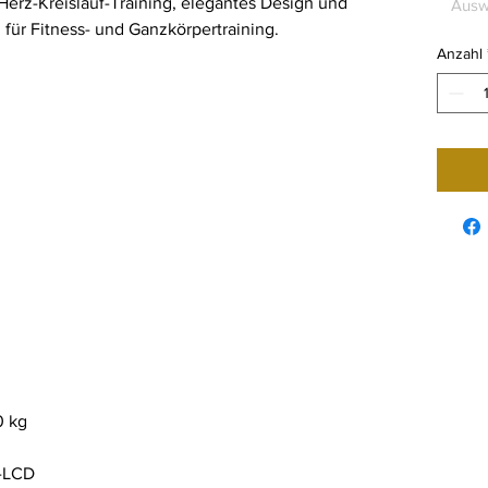
 Herz-Kreislauf-Training, elegantes Design und
Ausw
l für Fitness- und Ganzkörpertraining.
Anzahl
0 kg
n-LCD