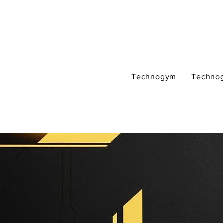
Technogym
Techno