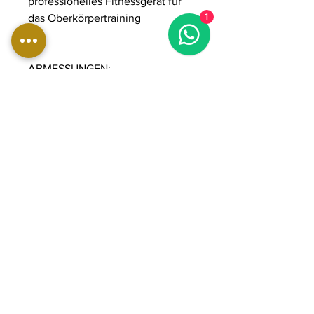
professionelles Fitnessgerät für
das Oberkörpertraining
1
ABMESSUNGEN:
Länge: 100 cm
Breite: 145 cm
Höhe: 231 cm
Gewicht: 266 kg
Gewichtsstapel: 90 kg