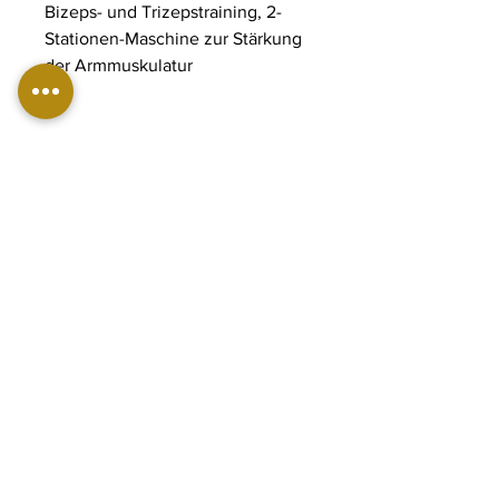
Bizeps- und Trizepstraining, 2-
Stationen-Maschine zur Stärkung
der Armmuskulatur
ABMESSUNGEN:
Länge: 97 cm
Breite: 84 cm
Höhe: 204 cm
Gewicht: 200 kg
Gewichtsstapel: 90 kg