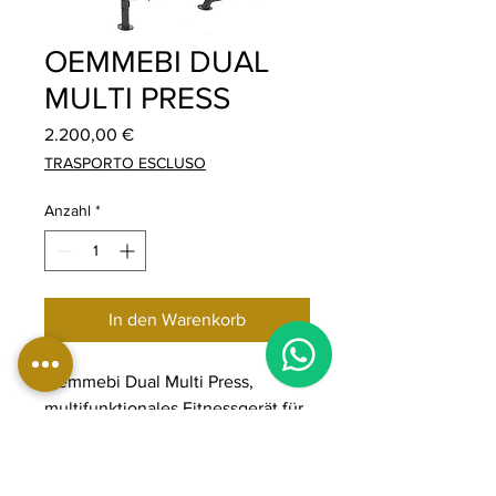
OEMMEBI DUAL
MULTI PRESS
Preis
2.200,00 €
TRASPORTO ESCLUSO
Anzahl
*
In den Warenkorb
Oemmebi Dual Multi Press,
multifunktionales Fitnessgerät für
komplettes Muskeltraining, mit
Gewichtsstapel, für Brust,
Schultern und Arme.