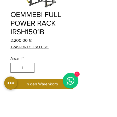
OEMMEBI FULL
POWER RACK
IRSH1501B
Preis
2.200,00 €
TRASPORTO ESCLUSO
Anzahl
*
1
In den Warenkorb
Oemmebi Full Power Rack, Gym
Frame für Langhanteltraining,
professionelles Fitnessgerät für