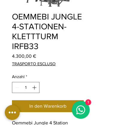
OEMMEBI JUNGLE
4-STATIONEN-
KLETTTURM
IRFB33
Preis
4.300,00 €
TRASPORTO ESCLUSO
Anzahl
*
1
In den Warenkorb
Oemmebi Jungle 4 Station
Multigym, multifunktionales