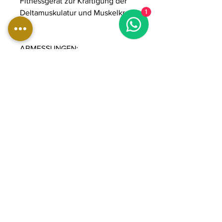
Fitnessgerät zur Kräftigung der
Deltamuskulatur und Muskelkraft
1
ABMESSUNGEN:
Länge: 139 cm
Breite: 140 cm
Höhe: 183 cm
Gewicht: 230 kg
Gewichtsstapel: 90 kg