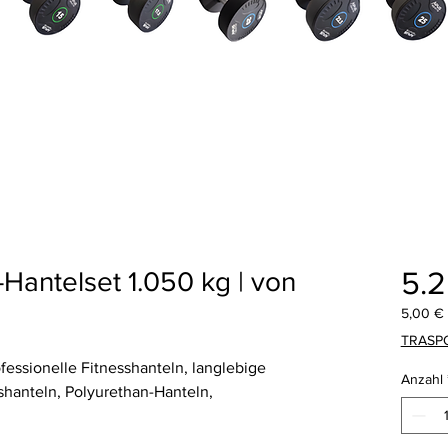
5.
Hantelset 1.050 kg | von
5,00 €
5,00 €
TRASP
pro
fessionelle Fitnesshanteln, langlebige
1
Anzahl
Kilogr
gshanteln, Polyurethan-Hanteln,