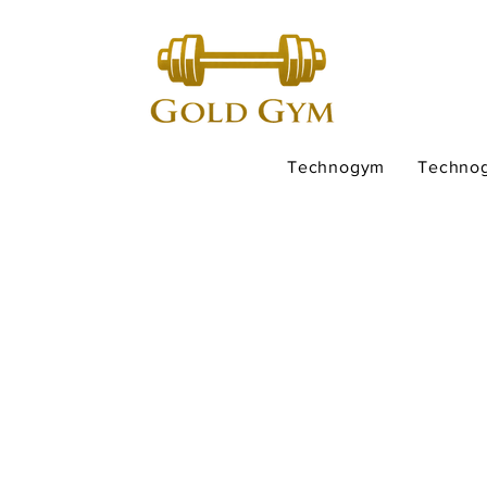
Technogym
Techno