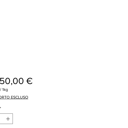
Preis
250,00 €
/
1kg
ORTO ESCLUSO
*
amm