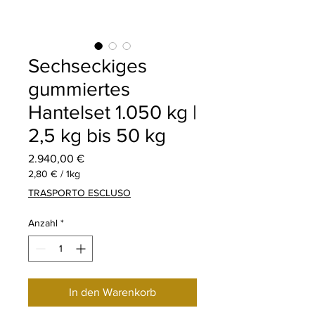
Sechseckiges
gummiertes
Hantelset 1.050 kg |
2,5 kg bis 50 kg
Preis
2.940,00 €
2,80 €
/
1kg
2,80 €
TRASPORTO ESCLUSO
pro
1
Anzahl
*
Kilogramm
In den Warenkorb