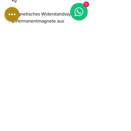
1
Magnetisches Widerstandssystem:
6 Permanentmagnete aus
Neodym
Notbremsung: mit Pufferbremse
drücken
Spritzwassergeschütztes Gehäuse
mit umspritzten Dichtungen
Widerstandsregelung: Um 360°
drehbarer Drehknopf mit
haptischem Feedback alle 90°
Justierkerben im
Tampondruckverfahren
hergestellt