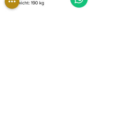
Gewicht: 190 kg
Höhe vom Boden bis zur ersten
Stufe: 26,5 cm
Stufentiefe: 28,1 cm
Mindestanzahl verfügbarer
Schritte: 3
Split-Step-Technologie
Zielorientierte
Trainingsprogramme: B-Seite,
Auspowern, Body Buster
Courtesy Step™ für einfachen
Zugang
Höhe: 265 mm (10 Zoll)
ToeSmart Design™ Anti-Kneif-
Schutz