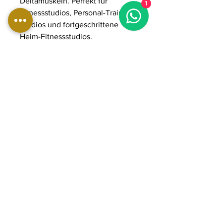
Deltamuskeln. Perfekt für
1
Fitnessstudios, Personal-Training-
Studios und fortgeschrittene
Heim-Fitnessstudios.
Abmessungen
Länge: 1580 mm | 62 Zoll
Breite: 1390 mm | 55 Zoll
Höhe: 965 mm | 38 Zoll
Gewicht: 160 kg | 353 lbs