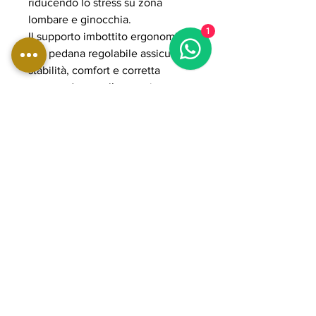
riducendo lo stress su zona
lombare e ginocchia.
1
Il supporto imbottito ergonomico
e la pedana regolabile assicurano
stabilità, comfort e corretta
postura durante l’esecuzione,
adattandosi a diverse corporature.
Il sistema plate loaded consente
di gestire carichi elevati fino a
400 kg, rendendola adatta ad
allenamenti intensi e progressivi.
La struttura in acciaio rinforzato e i
componenti POWER GRADE
garantiscono massima solidità,
fluidità del movimento e lunga
durata nel tempo, ideale per
palestre professionali e home gym
avanzate orientate a performance
elevate e sviluppo completo dei