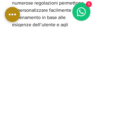
numerose regolazioni permettono
1
di personalizzare facilmente
l’allenamento in base alle
esigenze dell’utente e agli
obiettivi di performance.
La struttura in acciaio rinforzato
POWER GRADE garantisce
massima stabilità, sicurezza e
lunga durata anche durante
utilizzi intensivi professionali. Il
design compatto ottimizza gli
spazi mantenendo elevata
funzionalità e versatilità,
rendendo la ASX9000 una
soluzione ideale per chi desidera
una stazione all-in-one
professionale per allenamenti
completi e ad alta intensità.