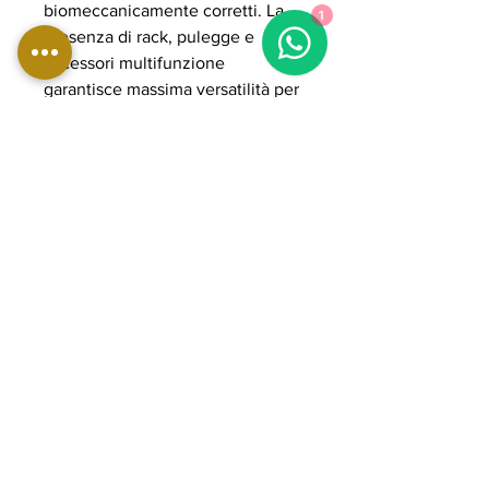
biomeccanicamente corretti. La
1
presenza di rack, pulegge e
accessori multifunzione
garantisce massima versatilità per
esercizi liberi, guidati e funzionali.
La struttura in acciaio rinforzato
POWER GRADE assicura stabilità,
resistenza e lunga durata nel
tempo anche in utilizzo intensivo
professionale. Il design compatto
ottimizza gli spazi senza
rinunciare a completezza e
performance, rendendo la
ASX9500 una soluzione ideale
per chi desidera una postazione
all-in-one di livello professionale
per allenamenti completi e ad alta
intensità.