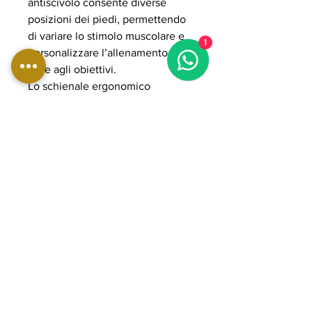
antiscivolo consente diverse
posizioni dei piedi, permettendo
di variare lo stimolo muscolare e
1
personalizzare l’allenamento in
base agli obiettivi.
Lo schienale ergonomico
regolabile e i supporti imbottiti ad
alta densità assicurano comfort e
stabilità durante l’esercizio. Il
sistema plate loaded permette di
gestire carichi elevati fino a 500
kg, rendendola adatta ad
allenamenti intensi e progressivi.
La struttura in acciaio rinforzato e i
componenti POWER GRADE
garantiscono massima solidità,
fluidità del movimento e lunga
durata nel tempo, ideale per
palestre professionali e home gym