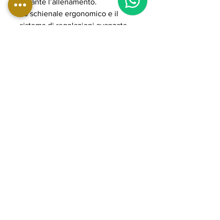
durante l’allenamento.
Lo schienale ergonomico e il
sistema di regolazioni avanzate
assicurano comfort e corretta
postura, riducendo lo stress
articolare su schiena e ginocchia.
Il sistema plate loaded consente
di gestire carichi elevati fino a
500 kg, rendendola ideale per
allenamenti intensi e progressivi
in palestre professionali e home
gym avanzate. La struttura in
acciaio rinforzato e i componenti
POWER GRADE garantiscono
massima stabilità, fluidità e lunga
durata nel tempo.
DETTAGLI PRODOTTO