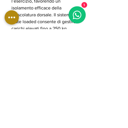
l’esercizio, favorendo un
1
isolamento efficace della
muscolatura dorsale. Il sistema
plate loaded consente di gestire
carichi elevati fino a 250 kg,
rendendo la macchina adatta ad
allenamenti intensi, progressivi e
professionali.
La struttura in acciaio rinforzato ad
alta resistenza, i cuscinetti
POWER GRADE e i cuscini
ergonomici ad alta densità
garantiscono stabilità, fluidità del
movimento e lunga durata nel
tempo. Ideale per palestre
professionali e ambienti ad alto
utilizzo orientati a performance
elevate e sviluppo completo della
schiena.