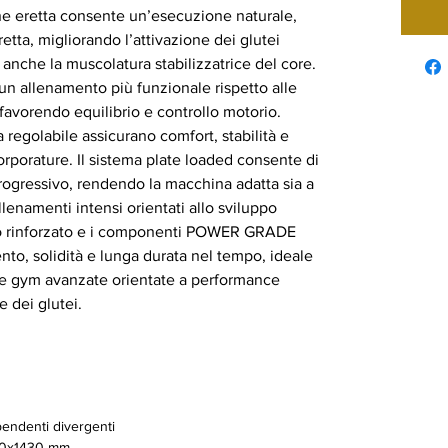
ne eretta consente un’esecuzione naturale,
tta, migliorando l’attivazione dei glutei
nche la muscolatura stabilizzatrice del core.
un allenamento più funzionale rispetto alle
 favorendo equilibrio e controllo motorio.
a regolabile assicurano comfort, stabilità e
rporature. Il sistema plate loaded consente di
progressivo, rendendo la macchina adatta sia a
llenamenti intensi orientati allo sviluppo
aio rinforzato e i componenti POWER GRADE
nto, solidità e lunga durata nel tempo, ideale
me gym avanzate orientate a performance
 dei glutei.
endenti divergenti
0x1430 mm