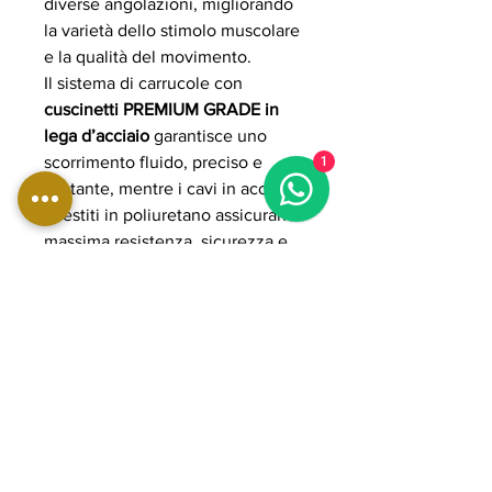
diverse angolazioni, migliorando
la varietà dello stimolo muscolare
e la qualità del movimento.
Il sistema di carrucole con
cuscinetti PREMIUM GRADE in
lega d’acciaio
garantisce uno
scorrimento fluido, preciso e
1
costante, mentre i cavi in acciaio
rivestiti in poliuretano assicurano
massima resistenza, sicurezza e
durata anche in utilizzo intensivo.
La dotazione include accessori
professionali come maniglie
pulley, cavigliere e lat bar per un
allenamento completo.
La struttura in acciaio rinforzato a
sezione ovale 50x100 mm con
spessore 3 mm assicura stabilità e
solidità tipiche dell’uso