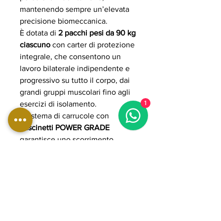
mantenendo sempre un’elevata
precisione biomeccanica.
È dotata di
2 pacchi pesi da 90 kg
ciascuno
con carter di protezione
integrale, che consentono un
lavoro bilaterale indipendente e
progressivo su tutto il corpo, dai
grandi gruppi muscolari fino agli
esercizi di isolamento.
1
Il sistema di carrucole con
cuscinetti POWER GRADE
garantisce uno scorrimento
estremamente fluido e preciso,
mentre i cavi in acciaio rivestiti in
poliuretano assicurano durata,
sicurezza e silenziosità anche in
uso intensivo.
La struttura in acciaio rinforzato a