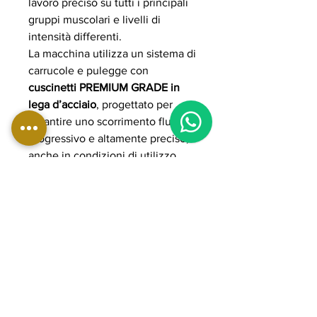
lavoro preciso su tutti i principali
gruppi muscolari e livelli di
intensità differenti.
La macchina utilizza un sistema di
carrucole e pulegge con
cuscinetti PREMIUM GRADE in
lega d’acciaio
, progettato per
garantire uno scorrimento fluido,
progressivo e altamente preciso,
anche in condizioni di utilizzo
intensivo. I cavi in acciaio rivestiti
in poliuretano assicurano
resistenza, sicurezza e durata nel
tempo.
La struttura è realizzata in acciaio
rinforzato a sezione ovale 50x100
mm con spessore 3 mm,
progettata per massima stabilità e
utilizzo professionale continuo.