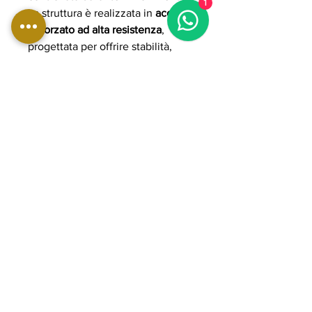
1
La struttura è realizzata in
acciaio
rinforzato ad alta resistenza
,
progettata per offrire stabilità,
rigidità strutturale e lunga durata
anche durante allenamenti
intensivi. L’imbottitura ad alta
densità con rivestimento
professionale assicura comfort
ergonomico, supporto lombare e
resistenza all’usura nel tempo.
Grazie al design compatto e alla
costruzione robusta, la WBX240
rappresenta una soluzione pratica
e versatile per allenamenti di
glute training, functional training,
bodybuilding e preparazione
atletica.