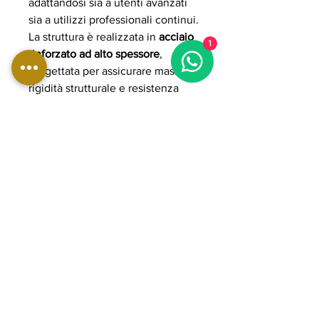
adattandosi sia a utenti avanzati
sia a utilizzi professionali continui.
La struttura è realizzata in
acciaio
1
rinforzato ad alto spessore
,
progettata per assicurare massima
rigidità strutturale e resistenza
anche sotto carichi elevati.
L’imbottitura ad alta densità con
rivestimento professionale
garantisce comfort, supporto e
durata nel tempo anche durante
utilizzo intensivo.
Grazie alla costruzione heavy-
duty e alla biomeccanica stabile,
la WBX3400 rappresenta una
soluzione ideale per allenamenti
di forza, bodybuilding e
preparazione atletica avanzata,
offrendo elevati standard di