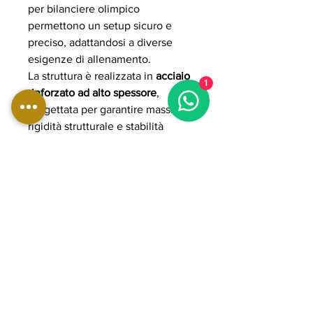
per bilanciere olimpico
permettono un setup sicuro e
preciso, adattandosi a diverse
esigenze di allenamento.
La struttura è realizzata in
acciaio
1
rinforzato ad alto spessore
,
progettata per garantire massima
rigidità strutturale e stabilità
anche durante utilizzo intensivo
con carichi elevati. L’imbottitura
ad alta densità con rivestimento
professionale assicura comfort,
supporto ergonomico e lunga
durata nel tempo.
Grazie alla costruzione heavy-
duty e alla configurazione
professionale inclinata, la
WBX3800 rappresenta una
soluzione ideale per allenamenti