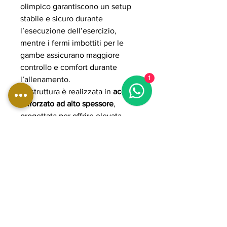
olimpico garantiscono un setup
stabile e sicuro durante
l’esecuzione dell’esercizio,
mentre i fermi imbottiti per le
gambe assicurano maggiore
controllo e comfort durante
1
l’allenamento.
La struttura è realizzata in
acciaio
rinforzato ad alto spessore
,
progettata per offrire elevata
rigidità strutturale e massima
stabilità anche sotto carichi
elevati e utilizzo professionale
continuo. L’imbottitura ad alta
densità con rivestimento
professionale garantisce comfort
ergonomico, supporto e
resistenza all’usura nel tempo.
Grazie alla costruzione heavy-