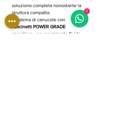
soluzione completa nonostante la
1
struttura compatta.
Il sistema di carrucole con
cuscinetti POWER GRADE
garantisce uno scorrimento fluido,
preciso e progressivo, mentre i
cavi in acciaio rivestiti in
poliuretano assicurano resistenza,
sicurezza e durata anche in
utilizzo intensivo professionale.
La struttura in acciaio rinforzato a
sezione ovale 50×100 mm
(spessore 2,5–3 mm a seconda
della configurazione) assicura
stabilità e solidità tipiche dell’uso
professionale, con un design
compatto che la rende adatta
anche a spazi ridotti senza