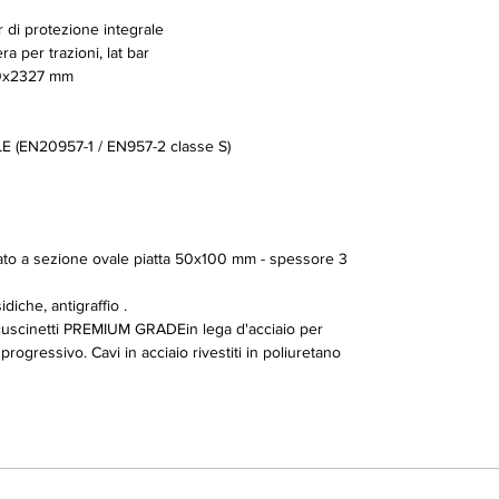
 di protezione integrale
a per trazioni, lat bar
0x2327 mm
(EN20957-1 / EN957-2 classe S)
orzato a sezione ovale piatta 50x100 mm - spessore 3
diche, antigraffio .
cuscinetti PREMIUM GRADEin lega d'acciaio per
rogressivo. Cavi in acciaio rivestiti in poliuretano