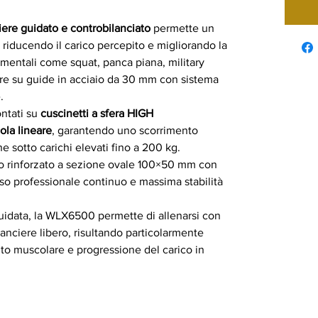
ere guidato e controbilanciato
permette un
 riducendo il carico percepito e migliorando la
mentali come squat, panca piana, military
orre su guide in acciaio da 30 mm con sistema
.
ontati su
cuscinetti a sfera HIGH
a lineare
, garantendo uno scorrimento
he sotto carichi elevati fino a 200 kg.
iaio rinforzato a sezione ovale 100×50 mm con
so professionale continuo e massima stabilità
guidata, la WLX6500 permette di allenarsi con
lanciere libero, risultando particolarmente
ento muscolare e progressione del carico in