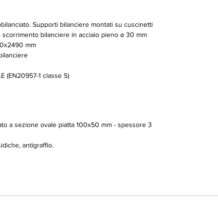
ilanciato. Supporti bilanciere montati su cuscinetti
corrimento bilanciere in acciaio pieno ø 30 mm
40x2490 mm
lanciere
 (EN20957-1 classe S)
orzato a sezione ovale piatta 100x50 mm - spessore 3
diche, antigraffio.