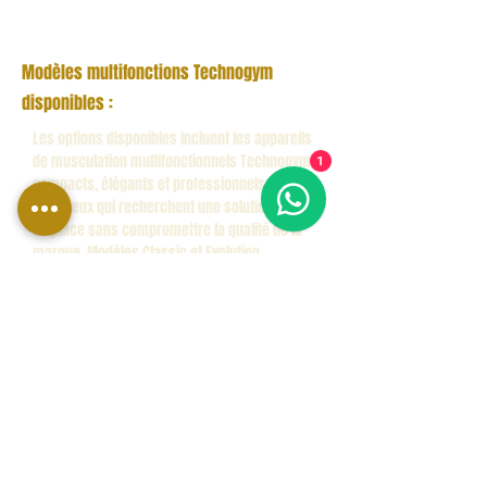
Modèles multifonctions Technogym
disponibles :
Les options disponibles incluent les appareils
de musculation multifonctionnels Technogym,
1
compacts, élégants et professionnels, idéaux
pour ceux qui recherchent une solution gain
de place sans compromettre la qualité de la
marque. Modèles Classic et Evolution.
Modèles Technogym Unica présents dans
la catégorie :
Technogym Unica Evolution
Unica Evolution est un appareil de
musculation multifonctionnel
Technogym conçu pour des
entraînements complets de force et de
résistance, idéal pour les salles de sport