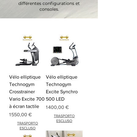
différentes configurations et
consoles.
Vélo elliptique
Vélo elliptique
Technogym
Technogym
Crosstrainer
Excite Synchro
Vario Excite 700
500 LED
à écran tactile
Prix
1 400,00 €
Prix
1 550,00 €
TRASPORTO
ESCLUSO
TRASPORTO
ESCLUSO