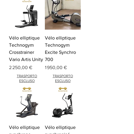
Vélo elliptique
Vélo elliptique
Technogym
Technogym
Crosstrainer
Excite Synchro
Vario Artis Unity
700
Prix
Prix
2 250,00 €
1 950,00 €
TRASPORTO
TRASPORTO
ESCLUSO
ESCLUSO
Vélo elliptique
Vélo elliptique