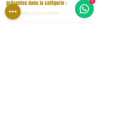
1
présentes dans la catégorie :
Excite Synchro et Crosstrainer
Les modèles de vélos elliptiques et de
crosstrainers Technogym Excite
Synchro sont conçus pour les
environnements de fitness
professionnels exigeant fluidité de
mouvement, fiabilité et un
entraînement cardio complet.
Vario et Artis
Les gammes Vario et Artis de
Technogym conviennent aux projets
haut de gamme, aux salles de sport
d'hôtels et aux centres de fitness
recherchant un design distinctif, une
technologie de pointe et une
expérience cardio de haut niveau.
Formes et solutions pour les salles de sport à
domicile
Des modèles comme Synchro Forma
représentent une solution idéale pour
les salles de sport à domicile haut de
gamme et les environnements privés
qui recherchent la qualité Technogym
et un entraînement à faible impact.