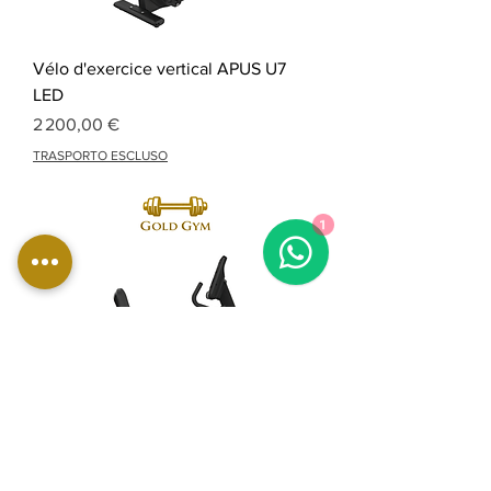
Vélo d'exercice vertical APUS U7
LED
Prix
2 200,00 €
TRASPORTO ESCLUSO
1
Vélo incliné APUS R7 LED