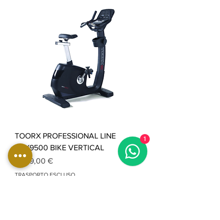
TOORX PROFESSIONAL LINE
1
BRX9500 BIKE VERTICAL
Prix
2 049,00 €
TRASPORTO ESCLUSO