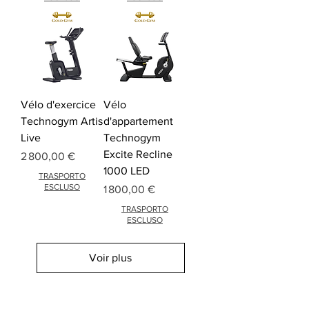
Vélo d'exercice
Vélo
Technogym Artis
d'appartement
Live
Technogym
Excite Recline
Prix
2 800,00 €
1000 LED
TRASPORTO
ESCLUSO
Prix
1 800,00 €
TRASPORTO
ESCLUSO
Voir plus