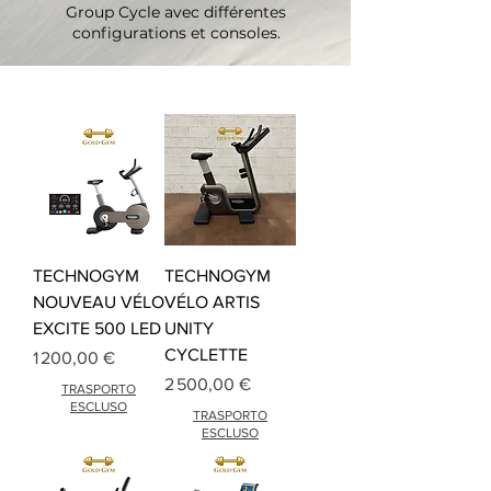
Group Cycle avec différentes
configurations et consoles.
TECHNOGYM
TECHNOGYM
NOUVEAU VÉLO
VÉLO ARTIS
EXCITE 500 LED
UNITY
CYCLETTE
Prix
1 200,00 €
Prix
2 500,00 €
TRASPORTO
ESCLUSO
TRASPORTO
ESCLUSO