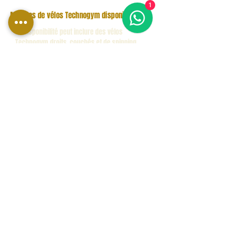
1
Modèles de vélos Technogym disponibles :
La disponibilité peut inclure des vélos
Technogym droits, couchés et de spinning
pour une utilisation professionnelle, semi-
professionnelle et haut de gamme à domicile,
avec des interfaces LED, Unity, Live et tactiles.
Types de vélos Technogym présents dans la
catégorie
vélo droit Technogym
Les vélos d'appartement Technogym
conviennent aux salles de sport, aux
salles de sport d'hôtels et aux salles de
sport à domicile haut de gamme qui
recherchent un entraînement cardio
professionnel, un design raffiné et une
facilité d'utilisation.
vélo couché Technogym
Les vélos couchés Technogym offrent