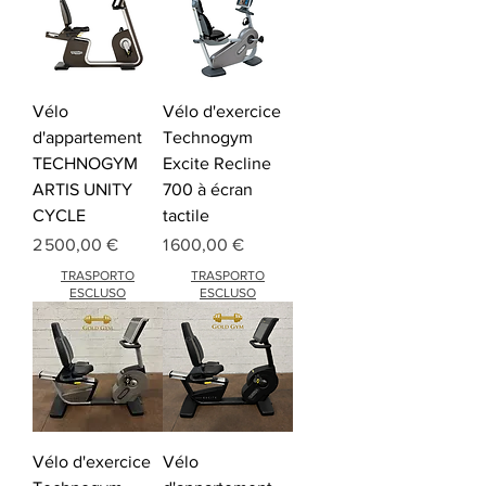
Vélo
Vélo d'exercice
d'appartement
Technogym
TECHNOGYM
Excite Recline
ARTIS UNITY
700 à écran
CYCLE
tactile
Prix
Prix
2 500,00 €
1 600,00 €
TRASPORTO
TRASPORTO
ESCLUSO
ESCLUSO
Vélo d'exercice
Vélo