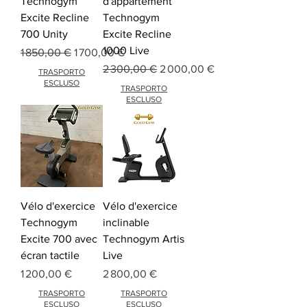
Technogym
d'appartement
Excite Recline
Technogym
700 Unity
Excite Recline
1000 Live
Prix original
Prix promotionnel
1 850,00 €
1 700,00 €
Prix original
Prix promotionnel
2 300,00 €
2 000,00 €
TRASPORTO
ESCLUSO
TRASPORTO
ESCLUSO
Vélo d'exercice
Vélo d'exercice
Technogym
inclinable
Excite 700 avec
Technogym Artis
écran tactile
Live
Prix
Prix
1 200,00 €
2 800,00 €
TRASPORTO
TRASPORTO
ESCLUSO
ESCLUSO