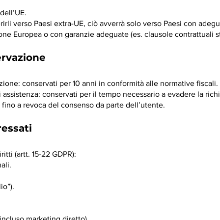
 dell’UE.
rirli verso Paesi extra-UE, ciò avverrà solo verso Paesi con adegu
ne Europea o con garanzie adeguate (es. clausole contrattuali s
ervazione
razione: conservati per 10 anni in conformità alle normative fiscali.
di assistenza: conservati per il tempo necessario a evadere la richi
 fino a revoca del consenso da parte dell’utente.
ressati
ritti (artt. 15-22 GDPR):
ali.
io”).
incluso marketing diretto).