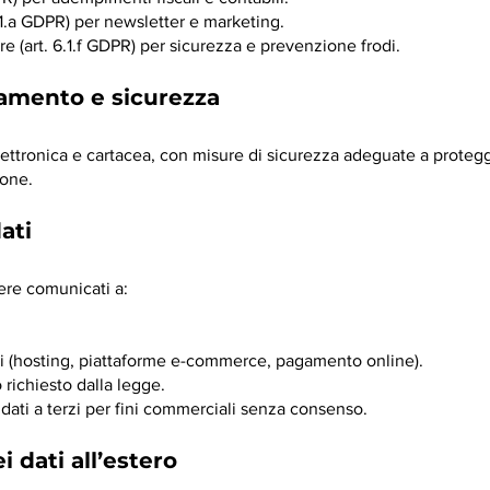
.1.a GDPR) per newsletter e marketing.
are (art. 6.1.f GDPR) per sicurezza e prevenzione frodi.
ttamento e sicurezza
 elettronica e cartacea, con misure di sicurezza adeguate a proteg
ione.
ati
sere comunicati a:
tici (hosting, piattaforme e-commerce, pagamento online).
richiesto dalla legge.
ati a terzi per fini commerciali senza consenso.
i dati all’estero