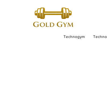
Technogym
Techn