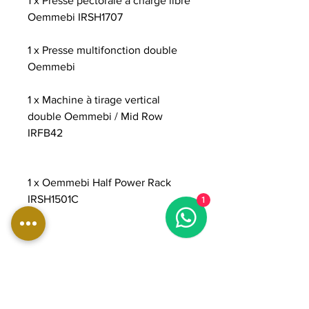
1 x Presse pectorale à charge libre
Oemmebi IRSH1707
1 x Presse multifonction double
Oemmebi
1 x Machine à tirage vertical
double Oemmebi / Mid Row
IRFB42
1 x Oemmebi Half Power Rack
IRSH1501C
1
+
2 barres olympiques de 20 kg