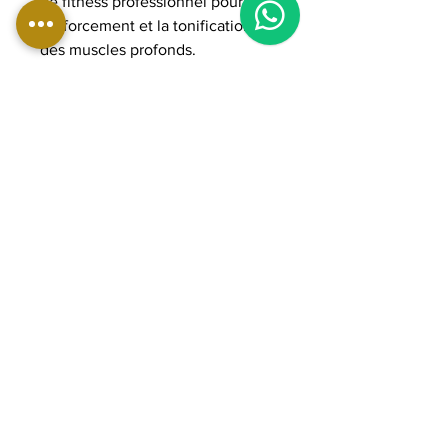
de fitness professionnel pour le
renforcement et la tonification
des muscles profonds.
DIMENSIONS:
Longueur : 153 cm
Largeur : 73 cm
Hauteur : 86 - 110 cm
Poids : 54,8 kg