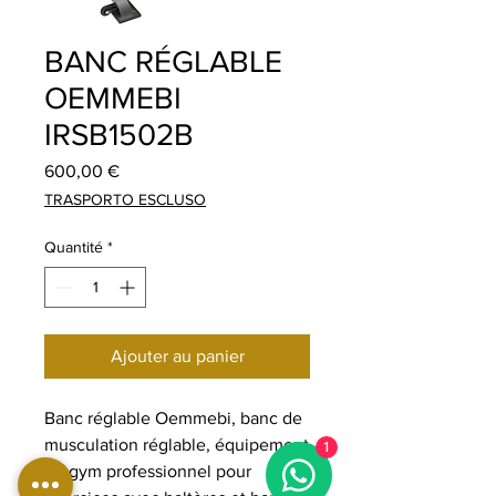
BANC RÉGLABLE
OEMMEBI
IRSB1502B
Prix
600,00 €
TRASPORTO ESCLUSO
Quantité
*
Ajouter au panier
Banc réglable Oemmebi, banc de
musculation réglable, équipement
1
de gym professionnel pour