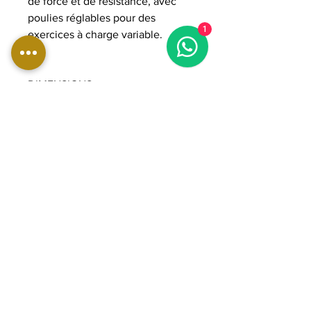
de force et de résistance, avec
poulies réglables pour des
1
exercices à charge variable.
DIMENSIONS:
Longueur : 93 cm
Largeur : 155 cm
Hauteur : 216 cm
Poids : 330 kg
Colonne de poids : 2 x 90 kg