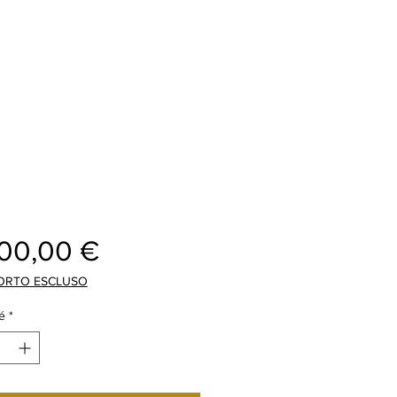
Prix
000,00 €
ORTO ESCLUSO
é
*