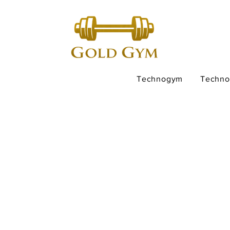
Technogym
Techn