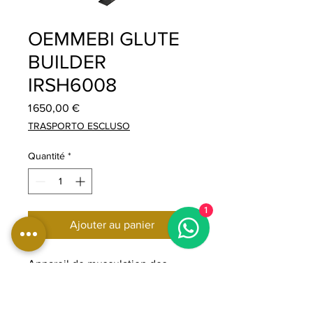
OEMMEBI GLUTE
BUILDER
IRSH6008
Prix
1 650,00 €
TRASPORTO ESCLUSO
Quantité
*
1
Ajouter au panier
Appareil de musculation des
fessiers Oemmebi, équipement
de fitness professionnel pour le