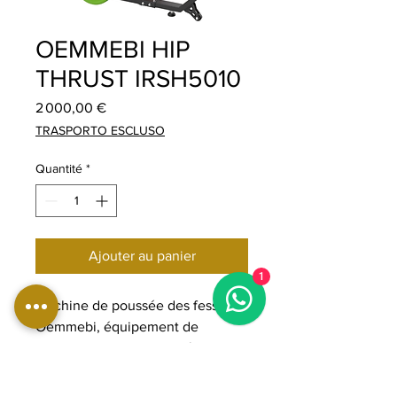
OEMMEBI HIP
THRUST IRSH5010
Prix
2 000,00 €
TRASPORTO ESCLUSO
Quantité
*
Ajouter au panier
1
Machine de poussée des fessiers
Oemmebi, équipement de
gymnastique pour l'entraînement
des fessiers, machine
professionnelle pour le